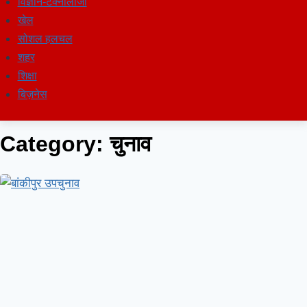
विज्ञान-टेक्नॉलॉजी
खेल
सोशल हलचल
शहर
शिक्षा
बिज़नेस
Category: चुनाव