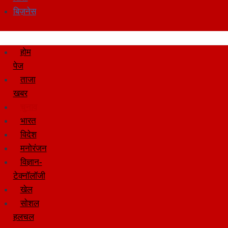
बिज़नेस
होम
पेज
ताजा
खबर
चुनाव
भारत
विदेश
मनोरंजन
विज्ञान-
टेक्नॉलॉजी
खेल
सोशल
हलचल