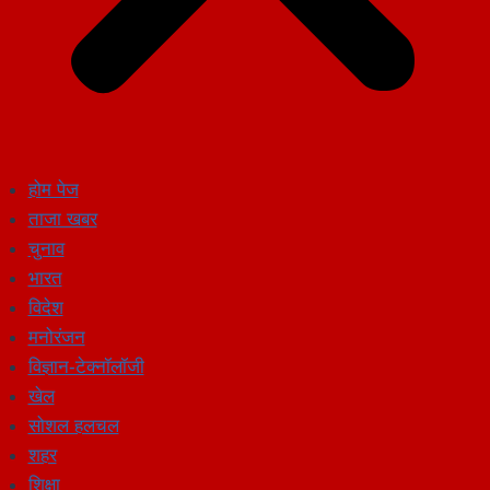
होम पेज
ताजा खबर
चुनाव
भारत
विदेश
मनोरंजन
विज्ञान-टेक्नॉलॉजी
खेल
सोशल हलचल
शहर
शिक्षा