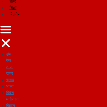
शहर
शिक्षा
बिज़नेस
होम
पेज
ताजा
खबर
चुनाव
भारत
विदेश
मनोरंजन
विज्ञान-