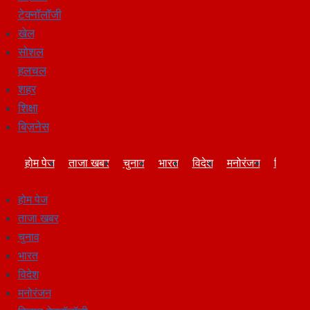
टेक्नॉलॉजी
खेल
सोशल
हलचल
शहर
शिक्षा
बिज़नेस
होम पेज
ताजा खबर
चुनाव
भारत
विदेश
मनोरंजन
विज्ञान-ट
होम पेज
ताजा खबर
चुनाव
भारत
विदेश
मनोरंजन