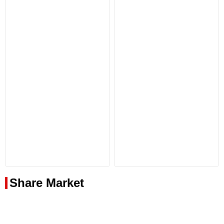
न
प्र
ति
यो
गि
ता
का
आ
यो
जन
A
ug
us
t
8,
20
26
Share Market