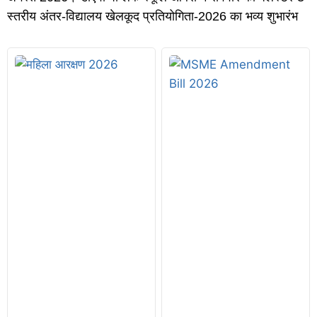
स्तरीय अंतर-विद्यालय खेलकूद प्रतियोगिता-2026 का भव्य शुभारंभ
म
हि
ला
आ
र
क्ष
ण
क
ब
ला
गू
हो
गा
?
रा
हु
ल
गां
धी
औ
र