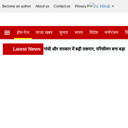
Hindi
Become an author
About us
Contact us
Privacy Policy
Disclaimer
▼
होम पेज
ताजा खबर
चुनाव
भारत
विदेश
मनोरंजन
व
ताजा खबर
विज्ञान-टेक्नॉलॉजी
सोशल हलचल
Latest News
होगा? राहुल गांधी और सरकार में बढ़ी तकरार, परिसीमन बना बड़ा मुद्दा