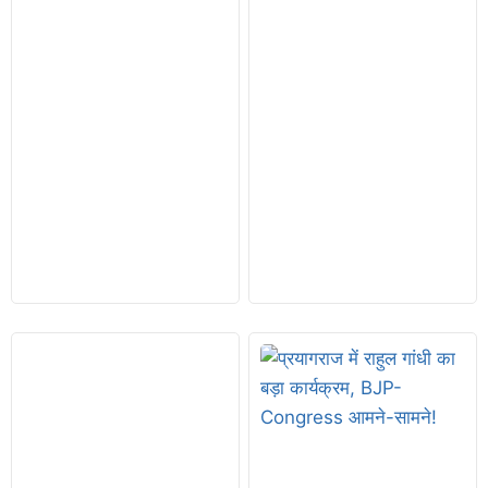
g
u
st
9,
2
0
2
6
भा
रत
छो
ड़ो
आं
दो
लन