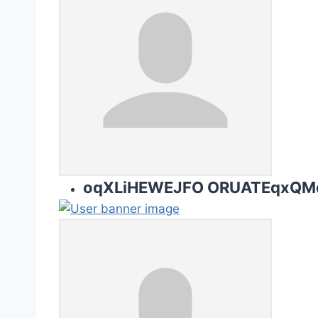
oqXLiHEWEJFO ORUATEqxQMd