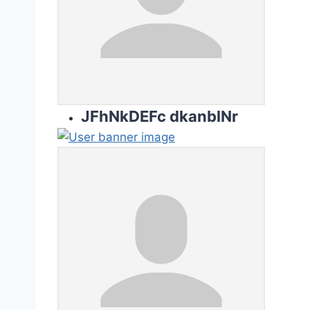
JFhNkDEFc dkanblNr