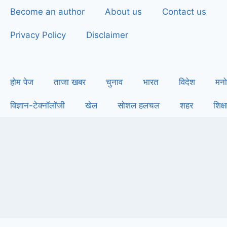
Become an author
About us
Contact us
Privacy Policy
Disclaimer
होम पेज
ताजा खबर
चुनाव
भारत
विदेश
मनो
विज्ञान-टेक्नॉलॉजी
खेल
सोशल हलचल
शहर
शिक्ष