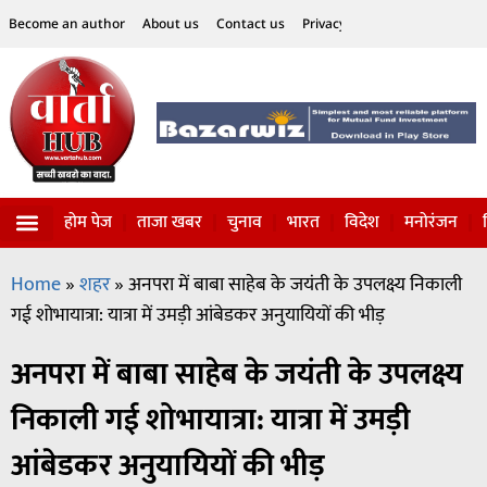
Become an author
About us
Contact us
Privacy Policy
Disclaimer
होम पेज
ताजा खबर
चुनाव
भारत
विदेश
मनोरंजन
विज्ञान-टेक्नॉलॉजी
सोशल हलचल
Home
»
शहर
»
अनपरा में बाबा साहेब के जयंती के उपलक्ष्य निकाली
गई शोभायात्रा: यात्रा में उमड़ी आंबेडकर अनुयायियों की भीड़
अनपरा में बाबा साहेब के जयंती के उपलक्ष्य
निकाली गई शोभायात्रा: यात्रा में उमड़ी
आंबेडकर अनुयायियों की भीड़