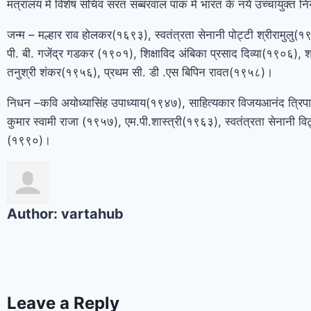
मंत्रालय में विशेष सचिव सरत सब्बरवाल पाक में भारत के नये उच्चायुक्त न
जन्म – मल्हार राव होलकर(१६९३), स्वतंत्रता सेनानी पोट्टी श्रीरामुलु(१
पी. बी. गजेंद्र गडकर (१९०१), शिक्षाविद अंबिका प्रसाद दिव्या(१९०६), शा
तनुश्री शंकर(१९५६), प्रथम सी. डी .एस बिपिन रावत(१९५८)।
निधन –कवि अयोध्यासिंह उपाध्याय(१९४७), साहित्यकार विजयआनंद त्रिप
कुमार स्वामी राजा (१९५७), एम.पी.शास्त्री(१९६३), स्वतंत्रता सेनानी वि
(१९९०)।
Author:
vartahub
Leave a Reply