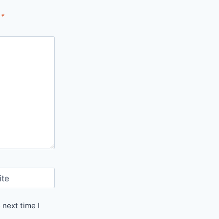
d
*
ite
 next time I