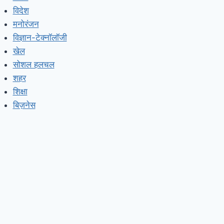
विदेश
मनोरंजन
विज्ञान-टेक्नॉलॉजी
खेल
सोशल हलचल
शहर
शिक्षा
बिज़नेस