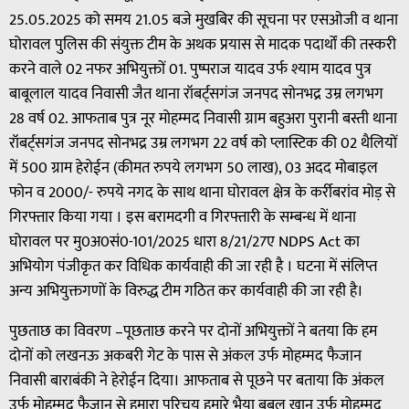
25.05.2025 को समय 21.05 बजे मुखबिर की सूचना पर एसओजी व थाना
घोरावल पुलिस की संयुक्त टीम के अथक प्रयास से मादक पदार्थों की तस्करी
करने वाले 02 नफर अभियुक्तों 01. पुष्पराज यादव उर्फ श्याम यादव पुत्र
बाबूलाल यादव निवासी जैत थाना रॉबर्ट्सगंज जनपद सोनभद्र उम्र लगभग
28 वर्ष 02. आफताब पुत्र नूर मोहम्मद निवासी ग्राम बहुअरा पुरानी बस्ती थाना
रॉबर्ट्सगंज जनपद सोनभद्र उम्र लगभग 22 वर्ष को प्लास्टिक की 02 थैलियों
में 500 ग्राम हेरोईन (कीमत रुपये लगभग 50 लाख), 03 अदद मोबाइल
फोन व 2000/- रुपये नगद के साथ थाना घोरावल क्षेत्र के कर्रीबरांव मोड़ से
गिरफ्तार किया गया । इस बरामदगी व गिरफ्तारी के सम्बन्ध में थाना
घोरावल पर मु0अ0सं0-101/2025 धारा 8/21/27ए NDPS Act का
अभियोग पंजीकृत कर विधिक कार्यवाही की जा रही है । घटना में संलिप्त
अन्य अभियुक्तगणों के विरुद्ध टीम गठित कर कार्यवाही की जा रही है।
पुछताछ का विवरण –पूछताछ करने पर दोनों अभियुक्तों ने बतया कि हम
दोनों को लखनऊ अकबरी गेट के पास से अंकल उर्फ मोहम्मद फैजान
निवासी बाराबंकी ने हेरोईन दिया। आफताब से पूछने पर बताया कि अंकल
उर्फ मोहम्मद फैजान से हमारा परिचय हमारे भैया बबलू खान उर्फ मोहम्मद