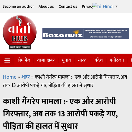
Hindi
Become an author
About us
Contact us
Privacy Policy
Disclaimer
▼
होम पेज
ताजा खबर
चुनाव
भारत
विदेश
मनोरंजन
विज्ञान-टेक्नॉलॉजी
सोशल हलचल
Home
»
शहर
»
काशी गैंगरेप मामला :- एक और आरोपी गिरफ्तार, अब
तक 13 आरोपी पकड़े गए, पीड़िता की हालत में सुधार
काशी गैंगरेप मामला :- एक और आरोपी
गिरफ्तार, अब तक 13 आरोपी पकड़े गए,
पीड़िता की हालत में सुधार