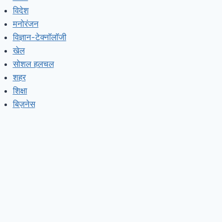
विदेश
मनोरंजन
विज्ञान-टेक्नॉलॉजी
खेल
सोशल हलचल
शहर
शिक्षा
बिज़नेस