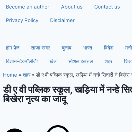
Become an author
About us
Contact us
Privacy Policy
Disclaimer
होम पेज
ताजा खबर
चुनाव
भारत
विदेश
मनो
विज्ञान-टेक्नॉलॉजी
खेल
सोशल हलचल
शहर
शिक्ष
Home
»
शहर
»
डी ए वी पब्लिक स्कूल, खड़िया में नन्हे सितारों ने बिखेरा 
डी ए वी पब्लिक स्कूल, खड़िया में नन्हे सित
बिखेरा नृत्य का जादू