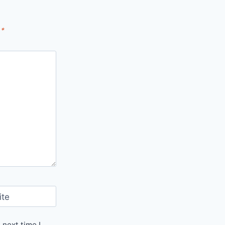
d
*
ite
 next time I