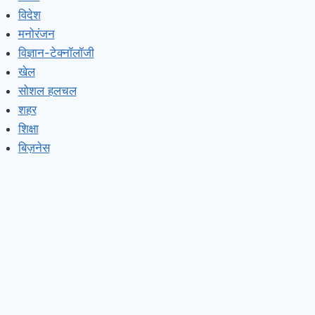
विदेश
मनोरंजन
विज्ञान-टेक्नॉलॉजी
खेल
सोशल हलचल
शहर
शिक्षा
बिज़नेस