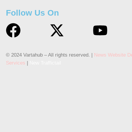
Follow Us On
© 2024 Vartahub – All rights reserved. |
News Website D
Services
|
New Traffictail