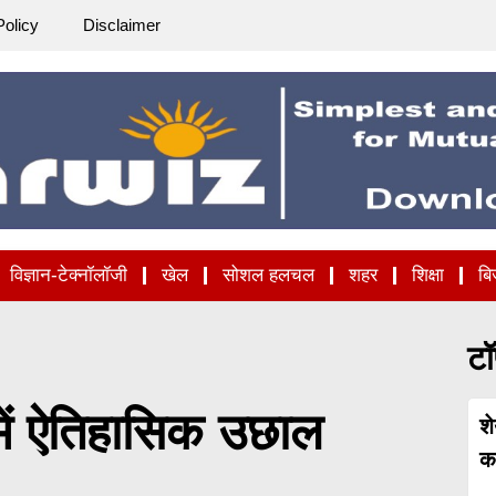
Policy
Disclaimer
विज्ञान-टेक्नॉलॉजी
खेल
सोशल हलचल
शहर
शिक्षा
बि
टॉ
र में ऐतिहासिक उछाल
श
कह