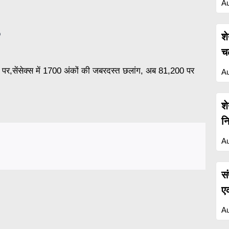
Au
p
श
च
तर पर,सेंसेक्स में 1700 अंकों की जबरदस्त छलांग, अब 81,200 पर
Au
श
न
Au
स
ए
Au