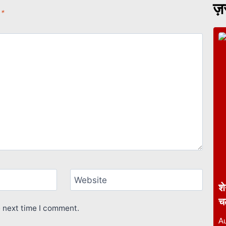
ज़र
d
*
Website
श
च
e next time I comment.
Au