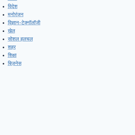
विदेश
मनोरंजन
विज्ञान-टेक्नॉलॉजी
खेल
सोशल हलचल
शहर
शिक्षा
बिज़नेस