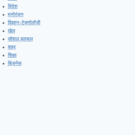
विदेश
मनोरंजन
विज्ञान-टेक्नॉलॉजी
खेल
सोशल हलचल
शहर
शिक्षा
बिज़नेस