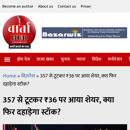
Become an author
About us
Contact us
Privacy Policy
Disclaimer
होम पेज
ताजा खबर
चुनाव
भारत
विदेश
मनोरंजन
विज्ञान-टेक्नॉलॉजी
सोशल हलचल
Home
»
बिज़नेस
»
357 से टूटकर ₹36 पर आया शेयर, क्या फिर
दहाड़ेगा स्टॉक?
357 से टूटकर ₹36 पर आया शेयर, क्या
फिर दहाड़ेगा स्टॉक?