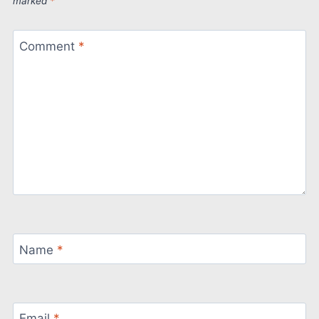
marked
*
Comment
*
Name
*
Email
*