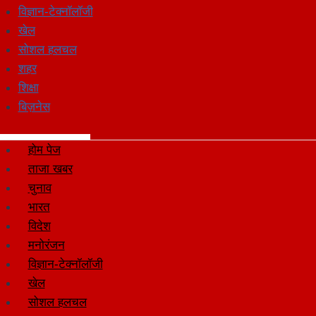
विज्ञान-टेक्नॉलॉजी
खेल
सोशल हलचल
शहर
शिक्षा
बिज़नेस
होम पेज
ताजा खबर
चुनाव
भारत
विदेश
मनोरंजन
विज्ञान-टेक्नॉलॉजी
खेल
सोशल हलचल