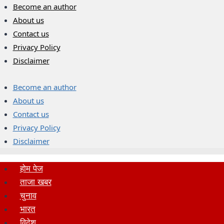
Skip
Become an author
to
About us
content
Contact us
Privacy Policy
Disclaimer
Become an author
About us
Contact us
Privacy Policy
Disclaimer
होम पेज
ताजा खबर
चुनाव
भारत
विदेश