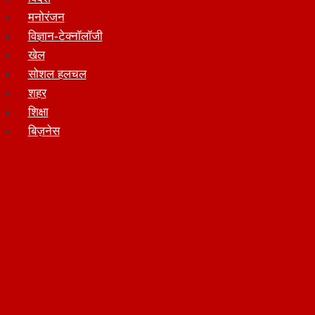
मनोरंजन
विज्ञान-टेक्नॉलॉजी
खेल
सोशल हलचल
शहर
शिक्षा
बिज़नेस