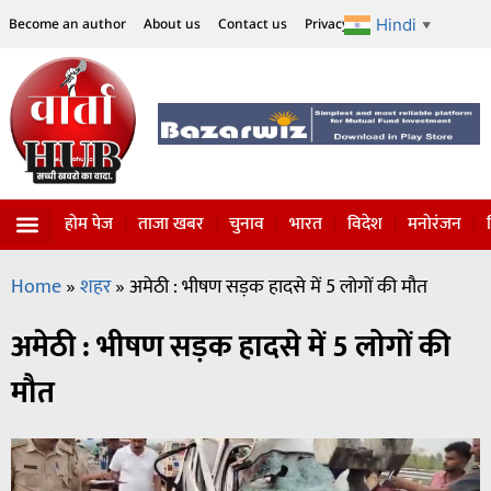
Hindi
Become an author
About us
Contact us
Privacy Policy
Disclaimer
▼
होम पेज
ताजा खबर
चुनाव
भारत
विदेश
मनोरंजन
विज्ञान-टेक्नॉलॉजी
सोशल हलचल
Home
»
शहर
»
अमेठी : भीषण सड़क हादसे में 5 लोगों की मौत
अमेठी : भीषण सड़क हादसे में 5 लोगों की
मौत