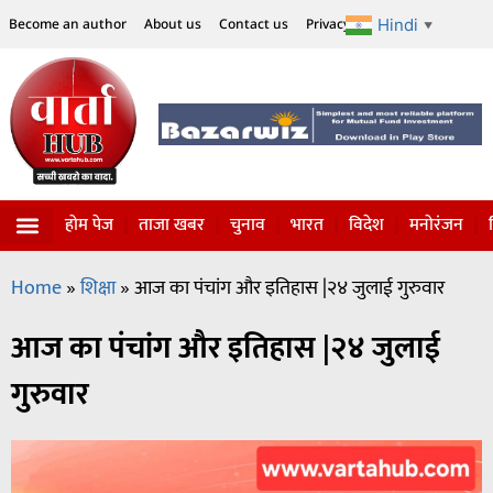
Hindi
Become an author
About us
Contact us
Privacy Policy
Disclaimer
▼
होम पेज
ताजा खबर
चुनाव
भारत
विदेश
मनोरंजन
Home
»
शिक्षा
»
आज का पंचांग और इतिहास |२४ जुलाई गुरुवार
आज का पंचांग और इतिहास |२४ जुलाई
गुरुवार