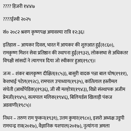
???? हिजरी १४४७
????ईस्वी २०२५
सं० २०८२ श्रवण कृष्णपक्ष अमावस्या रात्रि १२:३६।
इतिहास – आयकर दिवस, भारत में आयकर की शुरुआत हुई(१८६०),
रामकृष्ण मिशन सेवा प्रतिष्ठान की स्थापना हुई(१९३२), लोकसभा से अधिकतर
विपक्षी सांसदों ने त्यागपत्र दिया जो स्वीकार हुआ(१९८९)।
जन्म – शंकर बालकृष्ण दीक्षित(१८५३), बासुरी वादक पन्ना बाल घोष(१९११),
केशभाई पटेल(१९२८), रामपाल उपाध्याय(१९३५), कांतिलाल हस्तीमल
संचेती (आर्थोपेडिक)(१९३६), जी सी मल्होत्रा(१९४३), विप्रो संस्थापक अजीम
प्रेमजी(१९४५), सत्यपाल मलिक(१९४६), बिलियर्डस खिलाड़ी पंकज
अडवाणी(१९८५)।
निधन – तरुण राम फुकन(१९३९), उत्तम कुमार(१९८०), इसरो अध्यक्ष उडुपी
रामचन्द्र राव(२०१७), वैज्ञानिक यशपाल(२०१७), नृत्यांगना अमला