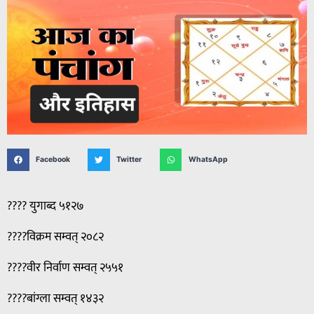
Facebook
Twitter
WhatsApp
???? युगाब्द ५१२७
????विक्रम सम्वत् २०८२
????वीर निर्वाण सम्वत् २५५१
????बांग्ला सम्वत् १४३२