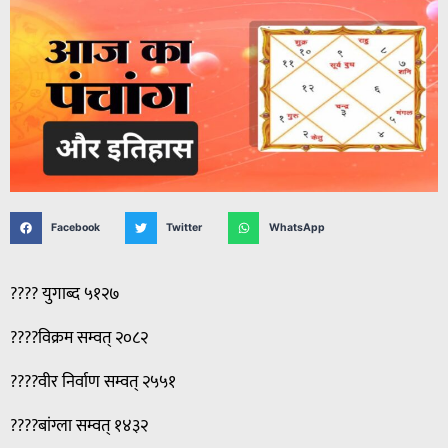
Facebook
Twitter
WhatsApp
???? युगाब्द ५१२७
????विक्रम सम्वत् २०८२
????वीर निर्वाण सम्वत् २५५१
????बांग्ला सम्वत् १४३२