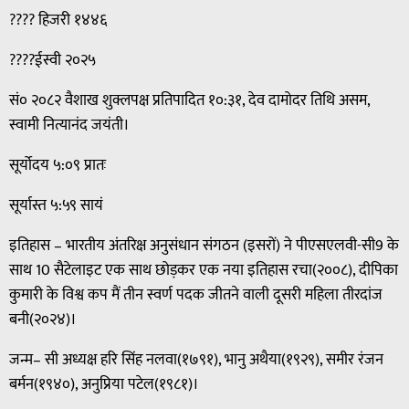
???? हिजरी १४४६
????ईस्वी २०२५
सं० २०८२ वैशाख शुक्लपक्ष प्रतिपादित १०:३१, देव दामोदर तिथि असम,
स्वामी नित्यानंद जयंती।
सूर्योदय ५:०९ प्रातः
सूर्यास्त ५:५९ सायं
इतिहास – भारतीय अंतरिक्ष अनुसंधान संगठन (इसरों) ने पीएसएलवी-सी9 के
साथ 10 सैटेलाइट एक साथ छोड़कर एक नया इतिहास रचा(२००८), दीपिका
कुमारी के विश्व कप मैं तीन स्वर्ण पदक जीतने वाली दूसरी महिला तीरदांज
बनी(२०२४)।
जन्म– सी अध्यक्ष हरि सिंह नलवा(१७९१), भानु अथैया(१९२९), समीर रंजन
बर्मन(१९४०), अनुप्रिया पटेल(१९८१)।