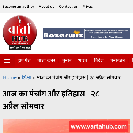
Become an author
About us
Contact us
Privacy Policy
Disclaimer
होम पेज
ताजा खबर
चुनाव
भारत
विदेश
मनोरंजन
विज्ञान-टेक्नॉलॉजी
सोशल हलचल
Home
»
शिक्षा
»
आज का पंचांग और इतिहास | २८ अप्रैल सोमवार
आज का पंचांग और इतिहास | २८
अप्रैल सोमवार