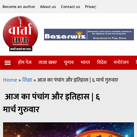
Become an author
About us
Contact us
Privacy Policy
Disclaimer
होम पेज
ताजा खबर
चुनाव
भारत
विदेश
मनोरंजन
विज्ञान-टेक्नॉलॉजी
सोशल हलचल
Home
»
शिक्षा
»
आज का पंचांग और इतिहास | ६ मार्च गुरुवार
आज का पंचांग और इतिहास | ६
मार्च गुरुवार