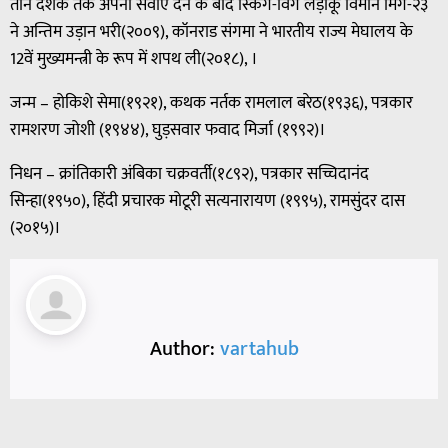
तीन दशक तक अपनी सेवाएँ देने के बाद स्किंग-विंग लड़ाकू विमान मिग-२३
ने अन्तिम उड़ान भरी(२००९), कॉनराड संगमा ने भारतीय राज्य मेघालय के
12वें मुख्यमन्त्री के रूप में शपथ ली(२०१८), ।
जन्म – होकिशे सेमा(१९२१), कथक नर्तक रामलाल बरेठ(१९३६), पत्रकार
रामशरण जोशी (१९४४), घुड़सवार फवाद मिर्जा (१९९२)।
निधन – क्रांतिकारी अंबिका चक्रवर्ती(१८९२), पत्रकार सच्चिदानंद
सिन्हा(१९५०), हिंदी प्रचारक मोटूरी सत्यनारायण (१९९५), रामसुंदर दास
(२०१५)।
Author:
vartahub