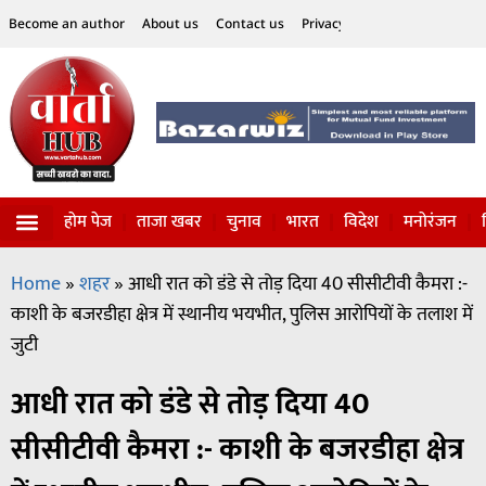
Become an author
About us
Contact us
Privacy Policy
Disclaimer
होम पेज
ताजा खबर
चुनाव
भारत
विदेश
मनोरंजन
विज्ञान-टेक्नॉलॉजी
सोशल हलचल
Home
»
शहर
»
आधी रात को डंडे से तोड़ दिया 40 सीसीटीवी कैमरा :-
काशी के बजरडीहा क्षेत्र में स्थानीय भयभीत, पुलिस आरोपियों के तलाश में
जुटी
आधी रात को डंडे से तोड़ दिया 40
सीसीटीवी कैमरा :- काशी के बजरडीहा क्षेत्र