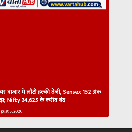
ेयर बाजार में लौटी हल्की तेजी, Sensex 152 अंक
ढ़ा; Nifty 24,625 के करीब बंद
gust 5, 2026