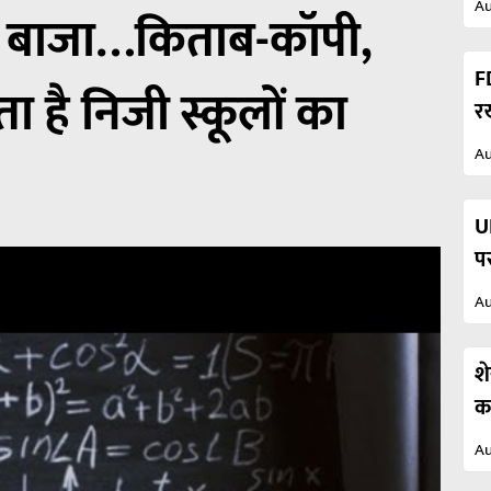
Au
ै बाजा…किताब-कॉपी,
F
ता है निजी स्कूलों का
र
Au
UP
प
Au
श
कह
Au