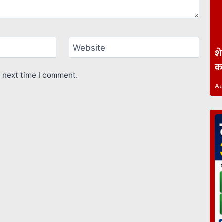
Website
श
कह
e next time I comment.
Au