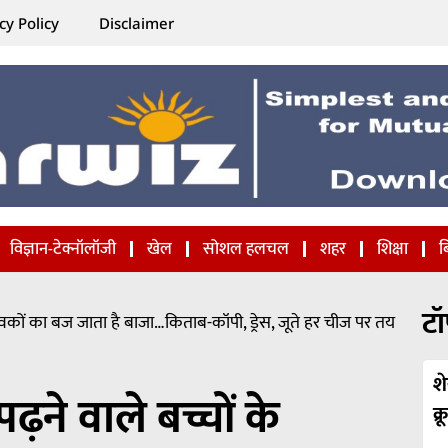
cy Policy
Disclaimer
विज्ञान-टेक्नॉलॉजी
खेल
सोशल हलचल
शहर
शिक्षा
ब
टॉ
िभावकों का बज जाता है बाजा…किताब-कॉपी, ड्रेस, जूते हर चीज पर तय
श
पढ़ने वाले बच्चों के
क्