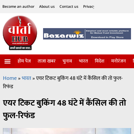
Become an author
About us
Contact us
Privacy Policy
Disclaimer
होम पेज
ताजा खबर
चुनाव
भारत
विदेश
मनोरंजन
विज्ञान-टेक्नॉलॉजी
सोशल हलचल
Home
»
भारत
»
एयर टिकट बुकिंग 48 घंटे में कैंसिल की तो फुल-
रिफंड
एयर टिकट बुकिंग 48 घंटे में कैंसिल की तो
फुल-रिफंड