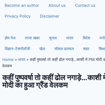
Become an author
About us
Contact us
Privacy Policy
Disclaimer
होम पेज
ताजा खबर
चुनाव
भारत
विदेश
मनो
विज्ञान-टेक्नॉलॉजी
खेल
सोशल हलचल
शहर
शिक्ष
Home
»
भारत
»
कहीं पुष्पवर्षा तो कहीं ढोल नगाड़े…काशी में PM मोदी क
वेलकम
कहीं पुष्पवर्षा तो कहीं ढोल नगाड़े…काशी 
मोदी का हुआ ग्रैंड वेलकम