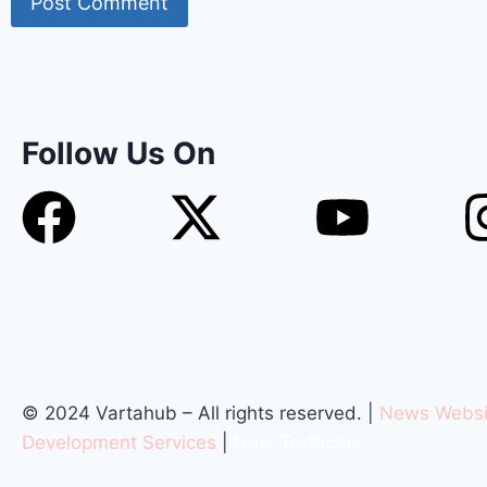
Follow Us On
© 2024 Vartahub – All rights reserved. |
News Websi
Development Services
|
New Traffictail