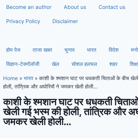
Become an author
About us
Contact us
Privacy Policy
Disclaimer
होम पेज
ताजा खबर
चुनाव
भारत
विदेश
मनो
विज्ञान-टेक्नॉलॉजी
खेल
सोशल हलचल
शहर
शिक्ष
Home
»
भारत
»
काशी के श्मशान घाट पर धधकती चिताओं के बीच खेल
होली, तांत्रिक और अघोरियों ने जमकर खेली होली…
काशी के श्मशान घाट पर धधकती चिताओं
खेली गई भस्म की होली, तांत्रिक और अघो
जमकर खेली होली…