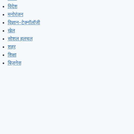
विदेश
मनोरंजन
विज्ञान-टेक्नॉलॉजी
खेल
सोशल हलचल
शहर
शिक्षा
बिज़नेस