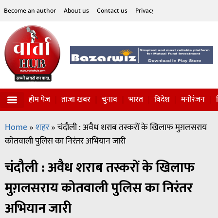
Become an author
About us
Contact us
Privacy Policy
Disclaimer
होम पेज
ताजा खबर
चुनाव
भारत
विदेश
मनोरंजन
विज्ञान-टेक्नॉलॉजी
सोशल हलचल
Home
»
शहर
»
चंदौली : अवैध शराब तस्करों के खिलाफ मुग़लसराय
कोतवाली पुलिस का निरंतर अभियान जारी
चंदौली : अवैध शराब तस्करों के खिलाफ
मुग़लसराय कोतवाली पुलिस का निरंतर
अभियान जारी