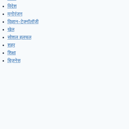
विदेश
मनोरंजन
विज्ञान-टेक्नॉलॉजी
खेल
सोशल हलचल
शहर
शिक्षा
बिज़नेस