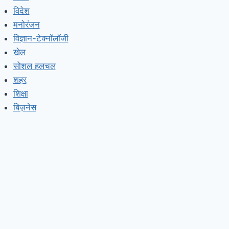
विदेश
मनोरंजन
विज्ञान-टेक्नॉलॉजी
खेल
सोशल हलचल
शहर
शिक्षा
बिज़नेस