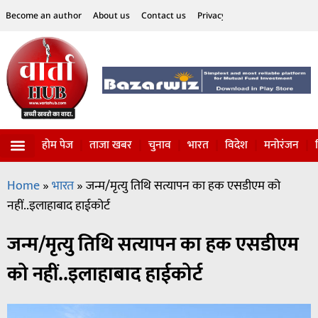
Become an author
About us
Contact us
Privacy Policy
Disclaimer
होम पेज
ताजा खबर
चुनाव
भारत
विदेश
मनोरंजन
विज्ञान-टेक्नॉलॉजी
सोशल हलचल
Home
»
भारत
»
जन्म/मृत्यु तिथि सत्यापन का हक एसडीएम को
नहीं..इलाहाबाद हाईकोर्ट
जन्म/मृत्यु तिथि सत्यापन का हक एसडीएम
को नहीं..इलाहाबाद हाईकोर्ट