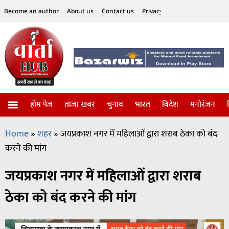
Become an author
About us
Contact us
Privacy Policy
Disclaimer
होम पेज
ताजा खबर
चुनाव
भारत
विदेश
मनोरंजन
विज्ञान-टेक्नॉलॉजी
सोशल हलचल
Home
»
शहर
»
जयप्रकाश नगर में महिलाओं द्वारा शराब ठेका को बंद
करने की मांग
जयप्रकाश नगर में महिलाओं द्वारा शराब
ठेका को बंद करने की मांग