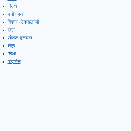
विदेश
मनोरंजन
विज्ञान-टेक्नॉलॉजी
खेल
सोशल हलचल
शहर
शिक्षा
बिज़नेस