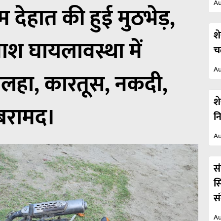
Au
 देहात की हुई मुठभेड़,
श
माश घायलावस्था में
च
Au
सलहा, कारतूस, नकदी,
श
 बरामद।
न
Au
स
स
स
Au