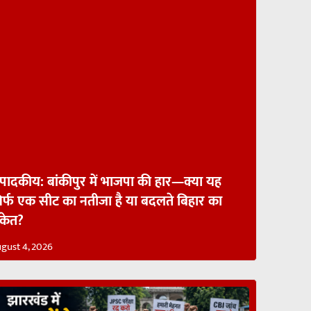
ंपादकीय: बांकीपुर में भाजपा की हार—क्या यह
िर्फ एक सीट का नतीजा है या बदलते बिहार का
ंकेत?
gust 4, 2026