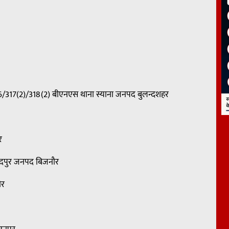
16/317(2)/318(2) बीएनएस थाना स्याना जनपद बुलन्दशहर
र
ांदपुर जनपद बिजनौर
ौर