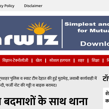
cy Policy
Disclaimer
विज्ञान-टेक्नॉलॉजी
खेल
सोशल हलचल
शहर
शिक्षा
ब
टॉ
पशहर पुलिस व स्वाट टीम देहात की हुई मुठभेड़, जवाबी कार्यवाही में
ी, फर्जी नोट की गड्डी व बाइक बरामद।
श
ित बदमाशों के साथ थाना
कह