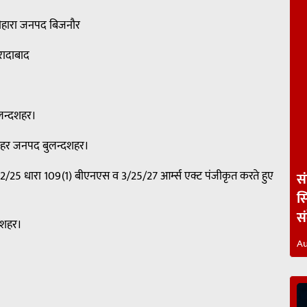
यौहारा जनपद बिजनौर
रादाबाद
लन्दशहर।
पशहर जनपद बुलन्दशहर।
 212/25 धारा 109(1) बीएनएस व 3/25/27 आर्म्स एक्ट पंजीकृत करते हुए
स
स
स
ूपशहर।
Au