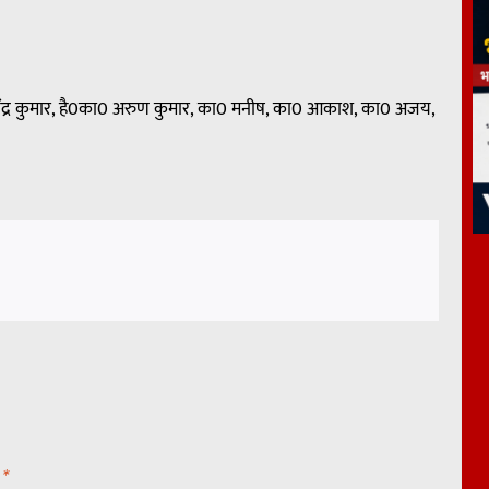
रूपेंद्र कुमार, है0का0 अरुण कुमार, का0 मनीष, का0 आकाश, का0 अजय,
d
*