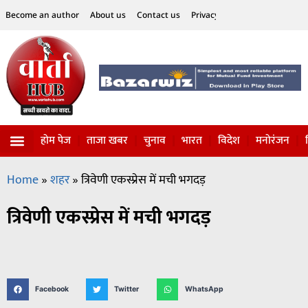
Become an author
About us
Contact us
Privacy Policy
Disclaimer
होम पेज
ताजा खबर
चुनाव
भारत
विदेश
मनोरंजन
विज्ञान-टेक्नॉलॉजी
सोशल हलचल
Home
»
शहर
»
त्रिवेणी एकस्प्रेस में मची भगदड़
त्रिवेणी एकस्प्रेस में मची भगदड़
Facebook
Twitter
WhatsApp