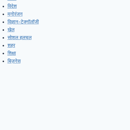
विदेश
मनोरंजन
विज्ञान-टेक्नॉलॉजी
खेल
सोशल हलचल
शहर
शिक्षा
बिज़नेस