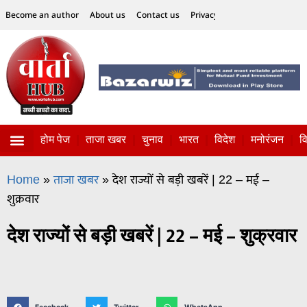
Become an author
About us
Contact us
Privacy Policy
Disclaimer
होम पेज
ताजा खबर
चुनाव
भारत
विदेश
मनोरंजन
व
विज्ञान-टेक्नॉलॉजी
सोशल हलचल
Home
»
ताजा खबर
»
देश राज्यों से बड़ी खबरें | 22 – मई –
शुक्रवार
देश राज्यों से बड़ी खबरें | 22 – मई – शुक्रवार