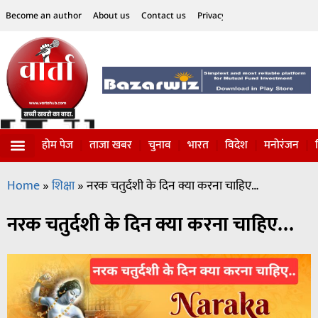
Become an author
About us
Contact us
Privacy Policy
Disclaimer
होम पेज
ताजा खबर
चुनाव
भारत
विदेश
मनोरंजन
विज्ञान-टेक्नॉलॉजी
सोशल हलचल
Home
»
शिक्षा
»
नरक चतुर्दशी के दिन क्या करना चाहिए…
नरक चतुर्दशी के दिन क्या करना चाहिए…