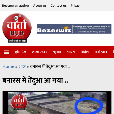
Become an author
About us
Contact us
Privacy Policy
Disclaimer
होम पेज
ताजा खबर
चुनाव
भारत
विदेश
मनोरंजन
विज्ञान-टेक्नॉलॉजी
सोशल हलचल
Home
»
शहर
»
बनारस में तेंदुआ आ गया ..
बनारस में तेंदुआ आ गया ..