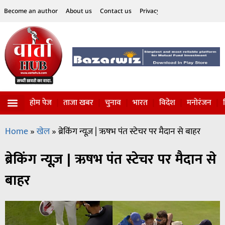
Become an author
About us
Contact us
Privacy Policy
Disclaimer
होम पेज
ताजा खबर
चुनाव
भारत
विदेश
मनोरंजन
विज्ञान-टेक्नॉलॉजी
सोशल हलचल
Home
»
खेल
»
ब्रेकिंग न्यूज़ | ऋषभ पंत स्टेचर पर मैदान से बाहर
ब्रेकिंग न्यूज़ | ऋषभ पंत स्टेचर पर मैदान से
बाहर