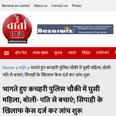
Become an author
About us
Contact us
Privacy Policy
Disclaimer
होम पेज
ताजा खबर
चुनाव
भारत
विदेश
मनोरंजन
विज्ञान-टेक्नॉलॉजी
सोशल हलचल
Home
»
शहर
»
भागते हुए कचहरी पुलिस चौकी में घुसी महिला, बोली-
पति से बचाएं; सिपाही के खिलाफ केस दर्ज कर जांच शुरू
भागते हुए कचहरी पुलिस चौकी में घुसी
महिला, बोली- पति से बचाएं; सिपाही के
खिलाफ केस दर्ज कर जांच शुरू