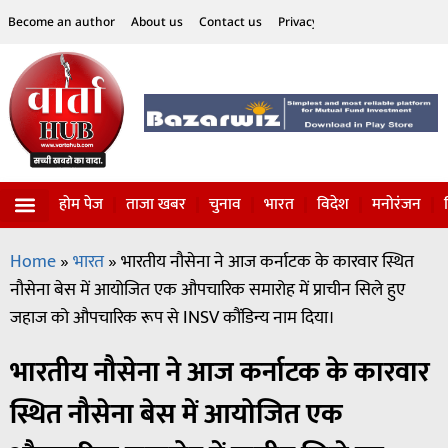
Become an author
About us
Contact us
Privacy Policy
Disclaimer
होम पेज
ताजा खबर
चुनाव
भारत
विदेश
मनोरंजन
विज्ञान-टेक्नॉलॉजी
सोशल हलचल
Home
»
भारत
»
भारतीय नौसेना ने आज कर्नाटक के कारवार स्थित
नौसेना बेस में आयोजित एक औपचारिक समारोह में प्राचीन सिले हुए
जहाज को औपचारिक रूप से INSV कौंडिन्य नाम दिया।
भारतीय नौसेना ने आज कर्नाटक के कारवार
स्थित नौसेना बेस में आयोजित एक