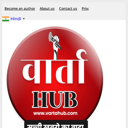
Skip
Become an author
About us
Contact us
Privacy Policy
Disclaimer
to
Hindi
▼
content