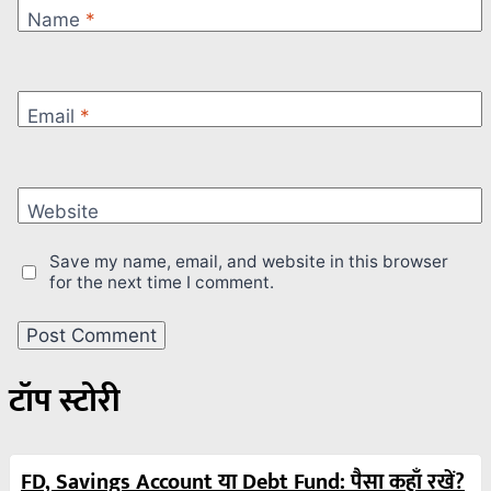
Name
*
Email
*
Website
Save my name, email, and website in this browser
for the next time I comment.
टॉप स्टोरी
FD, Savings Account या Debt Fund: पैसा कहाँ रखें?