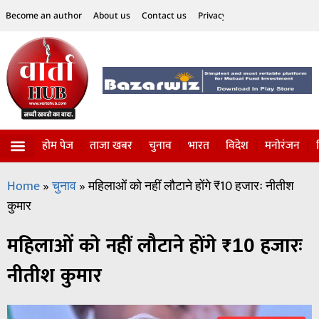
Become an author
About us
Contact us
Privacy Policy
Disclaimer
होम पेज
ताजा खबर
चुनाव
भारत
विदेश
मनोरंजन
विज्ञान-टेक्नॉलॉजी
सोशल हलचल
Home
»
चुनाव
»
महिलाओं को नहीं लौटाने होंगे ₹10 हजारः नीतीश
कुमार
महिलाओं को नहीं लौटाने होंगे ₹10 हजारः
नीतीश कुमार