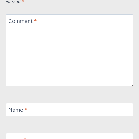
marked
*
Comment
*
Name
*