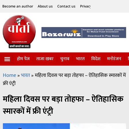
Become an author
About us
Contact us
Privacy Policy
Disclaimer
होम पेज
ताजा खबर
चुनाव
भारत
विदेश
मनोरंजन
विज्ञान-टेक्नॉलॉजी
सोशल हलचल
Home
»
भारत
»
महिला दिवस पर बड़ा तोहफा – ऐतिहासिक स्मारकों में
फ्री एंट्री
महिला दिवस पर बड़ा तोहफा – ऐतिहासिक
स्मारकों में फ्री एंट्री