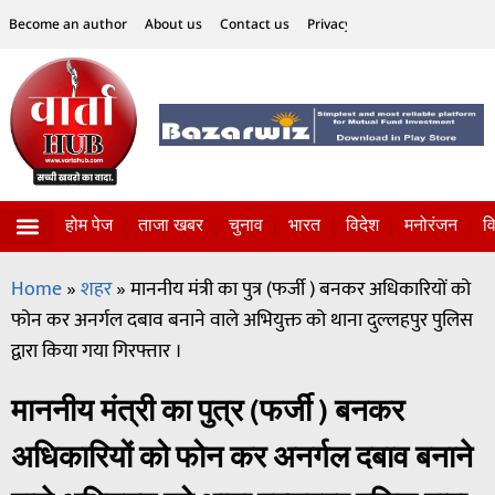
Become an author
About us
Contact us
Privacy Policy
Disclaimer
होम पेज
ताजा खबर
चुनाव
भारत
विदेश
मनोरंजन
व
विज्ञान-टेक्नॉलॉजी
सोशल हलचल
Home
»
शहर
»
माननीय मंत्री का पुत्र (फर्जी ) बनकर अधिकारियों को
फोन कर अनर्गल दबाव बनाने वाले अभियुक्त को थाना दुल्लहपुर पुलिस
द्वारा किया गया गिरफ्तार ।
माननीय मंत्री का पुत्र (फर्जी ) बनकर
अधिकारियों को फोन कर अनर्गल दबाव बनाने