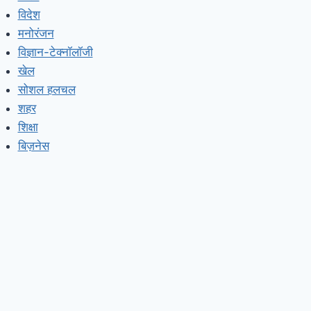
विदेश
मनोरंजन
विज्ञान-टेक्नॉलॉजी
खेल
सोशल हलचल
शहर
शिक्षा
बिज़नेस