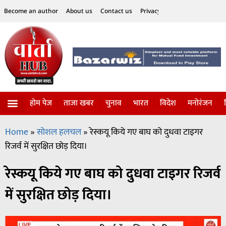
Become an author
About us
Contact us
Privacy Policy
Disclaimer
होम पेज
ताजा खबर
चुनाव
भारत
विदेश
मनोरंजन
विज्ञान-टेक्नॉलॉजी
सोशल हलचल
Home
»
सोशल हलचल
»
रेस्कयू किये गए बाघ को दुधवा टाइगर
रिजर्व में सुरक्षित छोड़ दिया।
रेस्कयू किये गए बाघ को दुधवा टाइगर रिजर्व
में सुरक्षित छोड़ दिया।