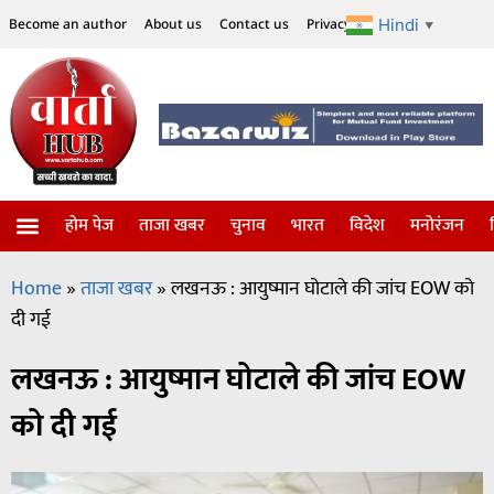
Hindi
Become an author
About us
Contact us
Privacy Policy
Disclaimer
▼
होम पेज
ताजा खबर
चुनाव
भारत
विदेश
मनोरंजन
Home
»
ताजा खबर
»
लखनऊ : आयुष्मान घोटाले की जांच EOW को
दी गई
लखनऊ : आयुष्मान घोटाले की जांच EOW
को दी गई