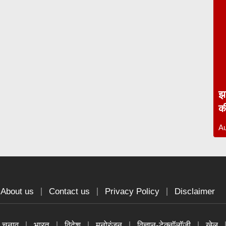
झा
क
Au
About us
Contact us
Privacy Policy
Disclaimer
चुनाव
भारत
विदेश
मनोरंजन
विज्ञान-टेक्नॉलॉजी
खेल