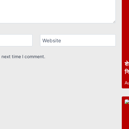
Website
e next time I comment.
श
न
Au