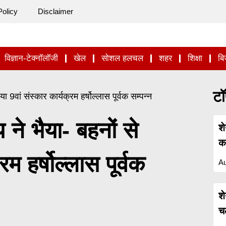
Policy
Disclaimer
विज्ञान-टेक्नॉलॉजी
खेल
सोशल हलचल
शहर
शिक्षा
बि
टॉ
 9वां संस्कार कार्यक्रम हर्षोल्लास पूर्वक सम्पन्न
 ने भैया- बहनों से
श
कह
म हर्षोल्लास पूर्वक
Au
श
च