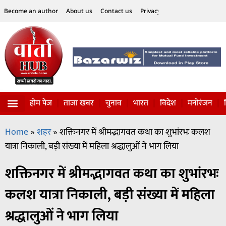
Become an author
About us
Contact us
Privacy Policy
Disclaimer
होम पेज
ताजा खबर
चुनाव
भारत
विदेश
मनोरंजन
विज्ञान-टेक्नॉलॉजी
सोशल हलचल
Home
»
शहर
»
शक्तिनगर में श्रीमद्भागवत कथा का शुभांरभः कलश
यात्रा निकाली, बड़ी संख्या में महिला श्रद्धालुओं ने भाग लिया
शक्तिनगर में श्रीमद्भागवत कथा का शुभांरभः
कलश यात्रा निकाली, बड़ी संख्या में महिला
श्रद्धालुओं ने भाग लिया